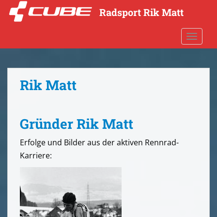
S
Radsport Rik Matt
k
i
TOGGLE
p
t
o
m
Rik Matt
a
i
n
c
Gründer Rik Matt
o
n
Erfolge und Bilder aus der aktiven Rennrad-
t
Karriere:
e
n
t