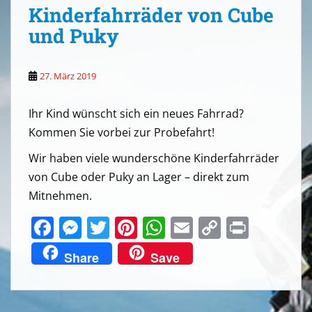
Kinderfahrräder von Cube
und Puky
27. März 2019
Ihr Kind wünscht sich ein neues Fahrrad?
Kommen Sie vorbei zur Probefahrt!
Wir haben viele wunderschöne Kinderfahrräder
von Cube oder Puky an Lager – direkt zum
Mitnehmen.
F
M
T
Pi
W
E
C
Pr
a
e
w
nt
h
m
o
in
Share
Save
c
ss
itt
er
at
ai
p
t
e
e
er
e
s
l
y