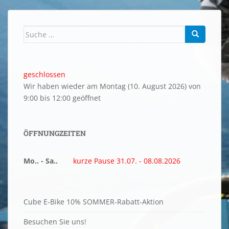
b
n
st
A
Li
o
g
p
n
o
er
p
k
Suche
nach:
k
geschlossen
Wir haben wieder am Montag (10. August 2026) von
9:00 bis 12:00 geöffnet
ÖFFNUNGZEITEN
Mo.. - Sa..
kurze Pause 31.07. - 08.08.2026
Cube E-Bike 10% SOMMER-Rabatt-Aktion
Besuchen Sie uns!