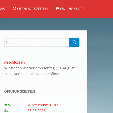
WS
ÖFFNUNGSZEITEN
ONLINE SHOP
Suche
nach:
geschlossen
Wir haben wieder am Montag (10. August
2026) von 9:00 bis 12:00 geöffnet
ÖFFNUNGZEITEN
Mo.. -
kurze Pause 31.07. -
Sa..
08.08.2026