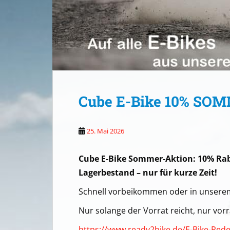
r
P
s
r
i
p
e
r
A
l
y
s
i
p
L
t
n
p
i
t
n
k
Cube E-Bike 10% SOM
25. Mai 2026
Cube E-Bike Sommer-Aktion: 10% Rab
Lagerbestand – nur für kurze Zeit!
Schnell vorbeikommen oder in unserem
Nur solange der Vorrat reicht, nur vor
https://www.ready2bike.de/E-Bike-Pede