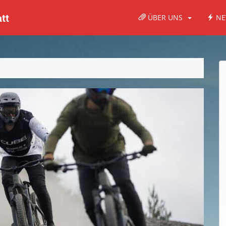
tt
ÜBER UNS
NE