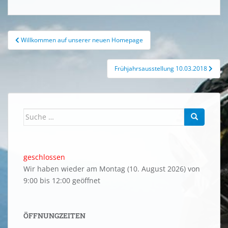
c
ss
itt
er
at
ai
p
t
e
e
er
e
s
l
y
b
n
st
A
Li
Beitragsnavigation
Willkommen auf unserer neuen Homepage
o
g
p
n
o
er
p
k
Frühjahrsausstellung 10.03.2018
k
Suche
nach:
geschlossen
Wir haben wieder am Montag (10. August 2026) von
9:00 bis 12:00 geöffnet
ÖFFNUNGZEITEN