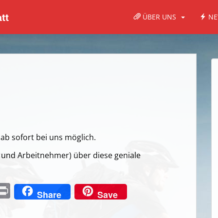
tt
ÜBER UNS
NE
ab sofort bei uns möglich.
r und Arbeitnehmer) über diese geniale
C
Pr
Share
Save
in